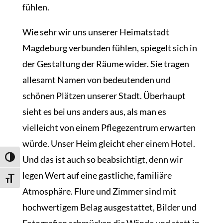
fühlen.
Wie sehr wir uns unserer Heimatstadt
Magdeburg verbunden fühlen, spiegelt sich in
der Gestaltung der Räume wider. Sie tragen
allesamt Namen von bedeutenden und
schönen Plätzen unserer Stadt. Überhaupt
sieht es bei uns anders aus, als man es
vielleicht von einem Pflegezentrum erwarten
würde. Unser Heim gleicht eher einem Hotel.
Und das ist auch so beabsichtigt, denn wir
Umschalten auf hohe Kontraste
legen Wert auf eine gastliche, familiäre
Schrift vergrößern
Atmosphäre. Flure und Zimmer sind mit
hochwertigem Belag ausgestattet, Bilder und
Fotografien schmücken die Wände und statt in