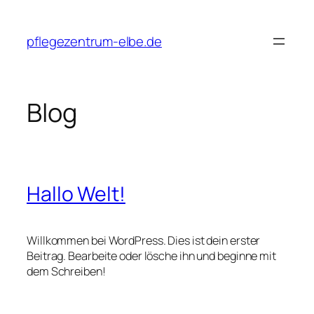
Zum
Inhalt
pflegezentrum-elbe.de
springen
Blog
Hallo Welt!
Willkommen bei WordPress. Dies ist dein erster
Beitrag. Bearbeite oder lösche ihn und beginne mit
dem Schreiben!