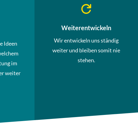

Weiterentwickeln
Wir entwickeln uns ständig
ue Ideen
weiter und bleiben somit nie
welchem
stehen.
tung im
r weiter