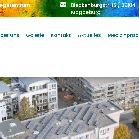
legezentrum-

Bleckenburgstr. 16 / 39104
Magdeburg
ber Uns
Galerie
Kontakt
Aktuelles
Medizinprod