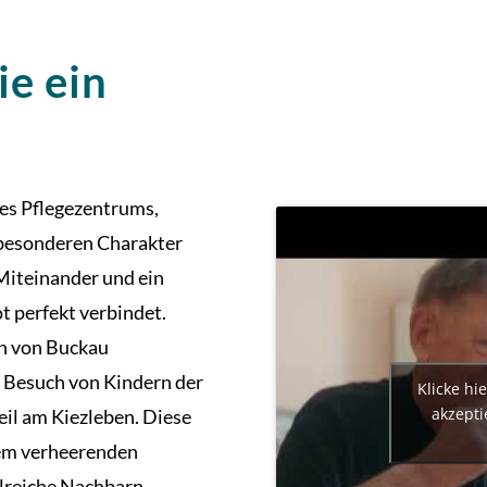
ie ein
es Pflegezentrums,
 besonderen Charakter
 Miteinander und ein
 perfekt verbindet.
en von Buckau
 Besuch von Kindern der
Klicke hi
akzepti
il am Kiezleben. Diese
dem verheerenden
lreiche Nachbarn