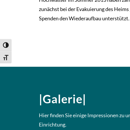
zunächst bei der Evakuierung des Heims 
Spenden den Wiederaufbau unterstützt.
Umschalten auf hohe Kontraste
Schrift vergrößern
|Galerie|
Hier finden Sie einige Impressionen zu u
Einrichtung.