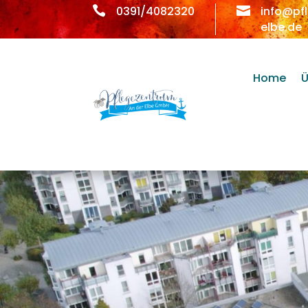

0391/4082320

info@pf
elbe.de
Home
Ü