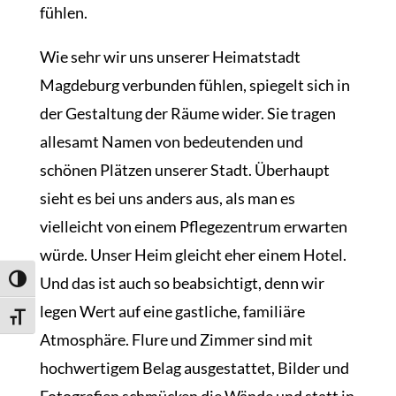
fühlen.
Wie sehr wir uns unserer Heimatstadt
Magdeburg verbunden fühlen, spiegelt sich in
der Gestaltung der Räume wider. Sie tragen
allesamt Namen von bedeutenden und
schönen Plätzen unserer Stadt. Überhaupt
sieht es bei uns anders aus, als man es
vielleicht von einem Pflegezentrum erwarten
würde. Unser Heim gleicht eher einem Hotel.
Und das ist auch so beabsichtigt, denn wir
Umschalten auf hohe Kontraste
legen Wert auf eine gastliche, familiäre
Schrift vergrößern
Atmosphäre. Flure und Zimmer sind mit
hochwertigem Belag ausgestattet, Bilder und
Fotografien schmücken die Wände und statt in