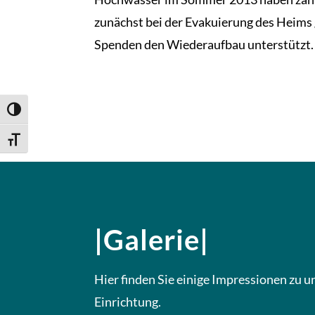
zunächst bei der Evakuierung des Heims 
Spenden den Wiederaufbau unterstützt.
Umschalten auf hohe Kontraste
Schrift vergrößern
|Galerie|
Hier finden Sie einige Impressionen zu u
Einrichtung.