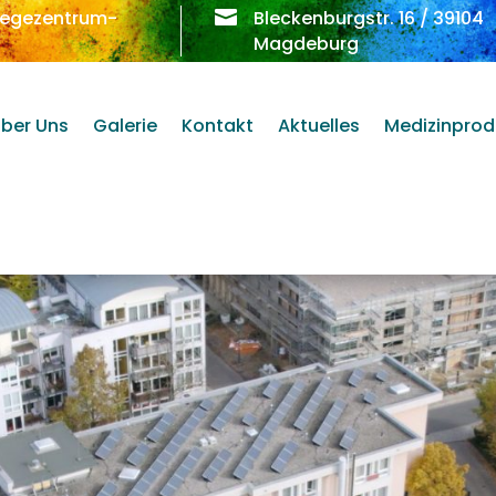
legezentrum-

Bleckenburgstr. 16 / 39104
Magdeburg
ber Uns
Galerie
Kontakt
Aktuelles
Medizinprod