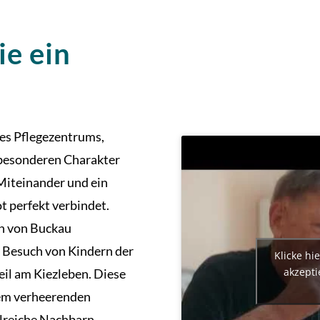
ie ein
es Pflegezentrums,
 besonderen Charakter
 Miteinander und ein
 perfekt verbindet.
en von Buckau
 Besuch von Kindern der
Klicke hi
akzepti
il am Kiezleben. Diese
dem verheerenden
lreiche Nachbarn