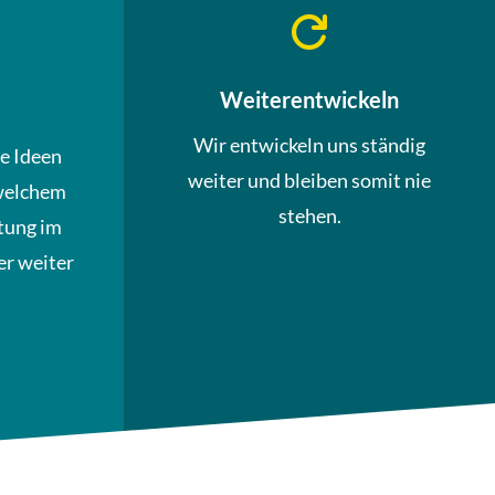

Weiterentwickeln
Wir entwickeln uns ständig
ue Ideen
weiter und bleiben somit nie
welchem
stehen.
tung im
r weiter