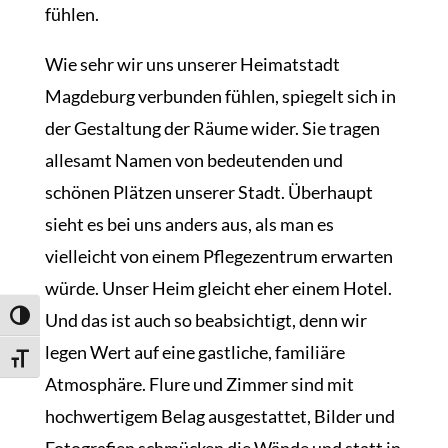
fühlen.
Wie sehr wir uns unserer Heimatstadt
Magdeburg verbunden fühlen, spiegelt sich in
der Gestaltung der Räume wider. Sie tragen
allesamt Namen von bedeutenden und
schönen Plätzen unserer Stadt. Überhaupt
sieht es bei uns anders aus, als man es
vielleicht von einem Pflegezentrum erwarten
würde. Unser Heim gleicht eher einem Hotel.
Und das ist auch so beabsichtigt, denn wir
Umschalten auf hohe Kontraste
legen Wert auf eine gastliche, familiäre
Schrift vergrößern
Atmosphäre. Flure und Zimmer sind mit
hochwertigem Belag ausgestattet, Bilder und
Fotografien schmücken die Wände und statt in