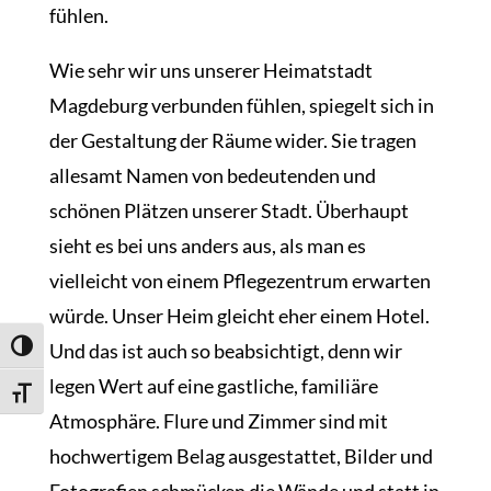
fühlen.
Wie sehr wir uns unserer Heimatstadt
Magdeburg verbunden fühlen, spiegelt sich in
der Gestaltung der Räume wider. Sie tragen
allesamt Namen von bedeutenden und
schönen Plätzen unserer Stadt. Überhaupt
sieht es bei uns anders aus, als man es
vielleicht von einem Pflegezentrum erwarten
würde. Unser Heim gleicht eher einem Hotel.
Und das ist auch so beabsichtigt, denn wir
Umschalten auf hohe Kontraste
legen Wert auf eine gastliche, familiäre
Schrift vergrößern
Atmosphäre. Flure und Zimmer sind mit
hochwertigem Belag ausgestattet, Bilder und
Fotografien schmücken die Wände und statt in