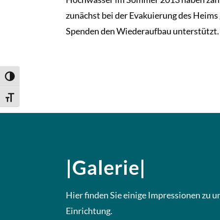
zunächst bei der Evakuierung des Heims 
Spenden den Wiederaufbau unterstützt.
Umschalten auf hohe Kontraste
Schrift vergrößern
|Galerie|
Hier finden Sie einige Impressionen zu u
Einrichtung.