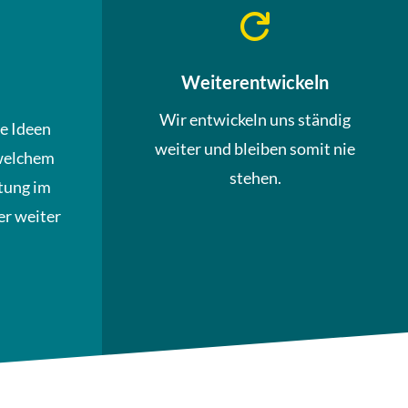

Weiterentwickeln
Wir entwickeln uns ständig
ue Ideen
weiter und bleiben somit nie
welchem
stehen.
tung im
r weiter