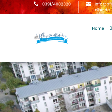

0391/4082320

info@pf
elbe.de
Home
Ü