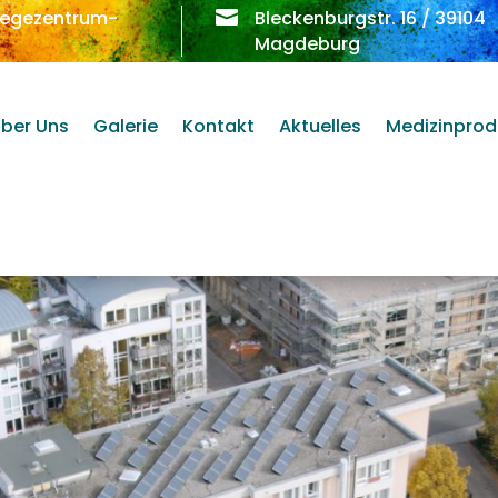
legezentrum-

Bleckenburgstr. 16 / 39104
Magdeburg
ber Uns
Galerie
Kontakt
Aktuelles
Medizinprod