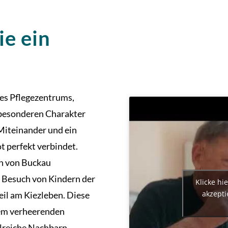
ie ein
es Pflegezentrums,
 besonderen Charakter
 Miteinander und ein
 perfekt verbindet.
en von Buckau
 Besuch von Kindern der
Klicke hi
akzepti
il am Kiezleben. Diese
dem verheerenden
lreiche Nachbarn