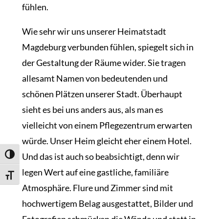
fühlen.
Wie sehr wir uns unserer Heimatstadt
Magdeburg verbunden fühlen, spiegelt sich in
der Gestaltung der Räume wider. Sie tragen
allesamt Namen von bedeutenden und
schönen Plätzen unserer Stadt. Überhaupt
sieht es bei uns anders aus, als man es
vielleicht von einem Pflegezentrum erwarten
würde. Unser Heim gleicht eher einem Hotel.
Und das ist auch so beabsichtigt, denn wir
Umschalten auf hohe Kontraste
legen Wert auf eine gastliche, familiäre
Schrift vergrößern
Atmosphäre. Flure und Zimmer sind mit
hochwertigem Belag ausgestattet, Bilder und
Fotografien schmücken die Wände und statt in