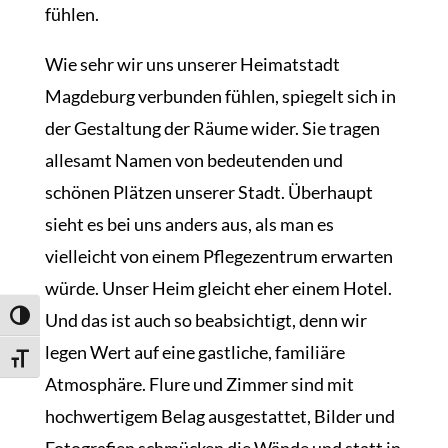
fühlen.
Wie sehr wir uns unserer Heimatstadt
Magdeburg verbunden fühlen, spiegelt sich in
der Gestaltung der Räume wider. Sie tragen
allesamt Namen von bedeutenden und
schönen Plätzen unserer Stadt. Überhaupt
sieht es bei uns anders aus, als man es
vielleicht von einem Pflegezentrum erwarten
würde. Unser Heim gleicht eher einem Hotel.
Und das ist auch so beabsichtigt, denn wir
Umschalten auf hohe Kontraste
legen Wert auf eine gastliche, familiäre
Schrift vergrößern
Atmosphäre. Flure und Zimmer sind mit
hochwertigem Belag ausgestattet, Bilder und
Fotografien schmücken die Wände und statt in