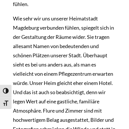
fühlen.
Wie sehr wir uns unserer Heimatstadt
Magdeburg verbunden fühlen, spiegelt sich in
der Gestaltung der Räume wider. Sie tragen
allesamt Namen von bedeutenden und
schönen Plätzen unserer Stadt. Überhaupt
sieht es bei uns anders aus, als man es
vielleicht von einem Pflegezentrum erwarten
würde. Unser Heim gleicht eher einem Hotel.
Und das ist auch so beabsichtigt, denn wir
Umschalten auf hohe Kontraste
legen Wert auf eine gastliche, familiäre
Schrift vergrößern
Atmosphäre. Flure und Zimmer sind mit
hochwertigem Belag ausgestattet, Bilder und
Fotografien schmücken die Wände und statt in