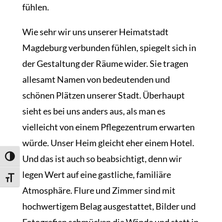
fühlen.
Wie sehr wir uns unserer Heimatstadt
Magdeburg verbunden fühlen, spiegelt sich in
der Gestaltung der Räume wider. Sie tragen
allesamt Namen von bedeutenden und
schönen Plätzen unserer Stadt. Überhaupt
sieht es bei uns anders aus, als man es
vielleicht von einem Pflegezentrum erwarten
würde. Unser Heim gleicht eher einem Hotel.
Und das ist auch so beabsichtigt, denn wir
Umschalten auf hohe Kontraste
legen Wert auf eine gastliche, familiäre
Schrift vergrößern
Atmosphäre. Flure und Zimmer sind mit
hochwertigem Belag ausgestattet, Bilder und
Fotografien schmücken die Wände und statt in