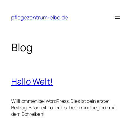
Zum
Inhalt
pflegezentrum-elbe.de
springen
Blog
Hallo Welt!
Willkommen bei WordPress. Dies ist dein erster
Beitrag. Bearbeite oder lösche ihn und beginne mit
dem Schreiben!